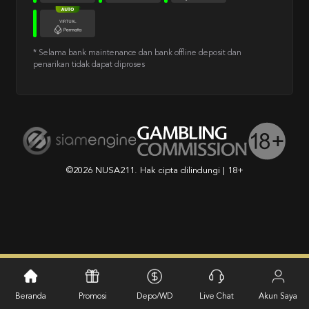
* Selama bank maintenance dan bank offline deposit dan
penarikan tidak dapat diproses
©2026 NUSA211. Hak cipta dilindungi | 18+
Beranda
Promosi
Depo/WD
Live Chat
Akun Saya