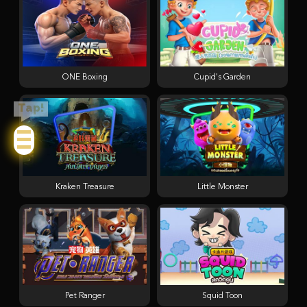
ONE Boxing
Cupid's Garden
Tap!
Kraken Treasure
Little Monster
Pet Ranger
Squid Toon