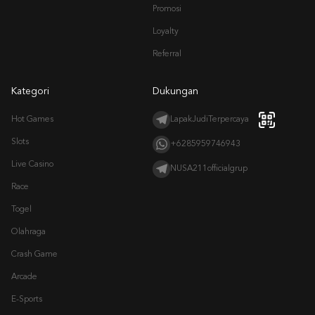
Promosi
Loyalty
Referral
Kategori
Dukungan
Hot Games
LapakJudiTerpercaya
Slots
+6285959746943
Live Casino
NUSA211officialgrup
Race
Togel
Olahraga
Crash Game
Arcade
E-Sports