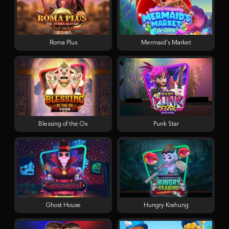
Roma Plus
Mermaid's Market
Blessing of the Ox
Punk Star
Ghost House
Hungry Krahung