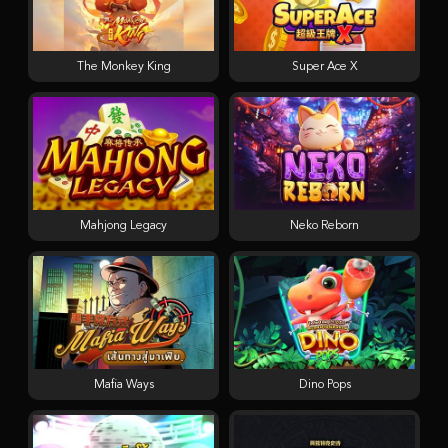
The Monkey King
Super Ace X
Mahjong Legacy
Neko Reborn
Mafia Ways
Dino Pops