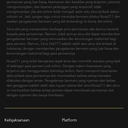
permainan yang luar biasa, keamanan dan keadilan yang terjamin, promosi
menguntungkan, dan layanan pelanggan yang responsif, tidak
mengherankan jika slot online telah menjadi salah satu situs terbaik dalam
industri ini. Jadi, jangan ragu untuk mencoba bermain disitus Nusa211 dan
rasakan pengalaman bermain yang tak tertandingi di dunia slot online.
Situs slot yang menawarkan berbagai jenis permainan dan bonus menarik
kepada para pemainnya. Namun, tidak semua situs slot dapat memberikan
pengalaman bermain yang memuaskan dan keuntungan maksimal bagi
para pemain. Namun, Situs Slot777 adalah salah satu situs slot terbaik di
Indonesia, dengan memberikan pengalaman bermain yang luar biasa dan
kemenangan maksimal bagi para pemainnya.
Nusa211 yang telah beroperasi sejak lama dan memiliki reputasi yang baik
di kalangan para pemain judi online. Dengan sistem keamanan yang
terjamin dan menggunakan teknologi terkini, Kami menjamin keamanan
data pribadi para pemainnya dan memastikan bahwa setiap transaksi
dilakukan dengan aman. Pengalaman bermain yang nyaman dan bebas
dari gangguan adalah salah satu tujuan utama dari situs Nusa211 dan situs
ini memastikan bahwa setiap pemain dapat menikmati permainan slot
dengan nyaman dan tanpa hambatan.
Kebijaksanaan
Platform