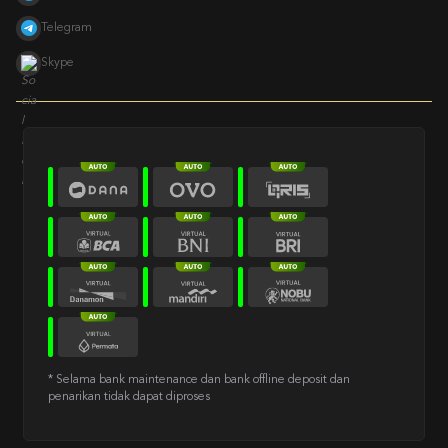
Telegram
Skype
* Selama bank maintenance dan bank offline deposit dan
penarikan tidak dapat diproses