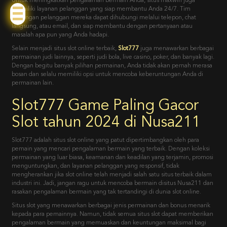
Untuk meningkatkan pengalaman bermain Anda, situs maxwin juga
memiliki layanan pelanggan yang siap membantu Anda 24/7. Tim
dukungan pelanggan mereka dapat dihubungi melalui telepon, chat
langsung, atau email, dan siap membantu dengan pertanyaan atau
masalah apa pun yang Anda hadapi.
Selain menjadi situs slot online terbaik,
Slot777
juga menawarkan berbagai
permainan judi lainnya, seperti judi bola, live casino, poker, dan banyak lagi.
Dengan begitu banyak pilihan permainan, Anda tidak akan pernah merasa
bosan dan selalu memiliki opsi untuk mencoba keberuntungan Anda di
permainan lain.
Slot777 Game Paling Gacor
Slot tahun 2024 di Nusa211
Slot777 adalah situs slot online yang patut dipertimbangkan oleh para
pemain yang mencari pengalaman bermain yang terbaik. Dengan koleksi
permainan yang luar biasa, keamanan dan keadilan yang terjamin, promosi
menguntungkan, dan layanan pelanggan yang responsif, tidak
mengherankan jika slot online telah menjadi salah satu situs terbaik dalam
industri ini. Jadi, jangan ragu untuk mencoba bermain disitus Nusa211 dan
rasakan pengalaman bermain yang tak tertandingi di dunia slot online.
Situs slot yang menawarkan berbagai jenis permainan dan bonus menarik
kepada para pemainnya. Namun, tidak semua situs slot dapat memberikan
pengalaman bermain yang memuaskan dan keuntungan maksimal bagi