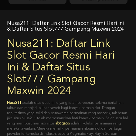
Nusa211: Daftar Link Slot Gacor Resmi Hari Ini
& Daftar Situs Slot777 Gampang Maxwin 2024
Nusa211: Daftar Link
Slot Gacor Resmi Hari
Ini & Daftar Situs
Slot777 Gampang
Maxwin 2024
Nusa211
adalah situs slot online yang telah beroperasi selama bertahun-
tahun dan menjadi pilihan favorit bagi banyak pemain slot. Dengan
reputasinya yang solid dan penawaran permainan yang menarik, tak heran
jika situs Nusa211 telah memenangkan hati banyak pemain. Salah satu hal
yang membuat menjadi situs
slot gaco
r
adalah koleksi permainan yang
mereka tawarkan. Mereka memiliki permainan ribuan slot dari berbagai
provider terkemuka di industri, seperti Pragmatic Play, Play'n Go, dan