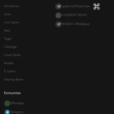
Hot Games
LapakJudiTerpercaya
Slots
+6285959746943
Live Casino
NUSA211officialgrup
Race
Togel
Olahraga
Crash Game
Arcade
E-Sports
Sabung Ayam
Komunitas
Whatsapp
Telegram