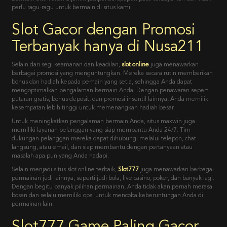
perlu ragu-ragu untuk bermain di situs kami.
Slot Gacor dengan Promosi
Terbanyak hanya di Nusa211
Selain dari segi keamanan dan keadilan,
slot online
juga menawarkan
berbagai promosi yang menguntungkan. Mereka secara rutin memberikan
bonus dan hadiah kepada pemain yang setia, sehingga Anda dapat
mengoptimalkan pengalaman bermain Anda. Dengan penawaran seperti
putaran gratis, bonus deposit, dan promosi insentif lainnya, Anda memiliki
kesempatan lebih tinggi untuk memenangkan hadiah besar.
Untuk meningkatkan pengalaman bermain Anda, situs maxwin juga
memiliki layanan pelanggan yang siap membantu Anda 24/7. Tim
dukungan pelanggan mereka dapat dihubungi melalui telepon, chat
langsung, atau email, dan siap membantu dengan pertanyaan atau
masalah apa pun yang Anda hadapi.
Selain menjadi situs slot online terbaik,
Slot777
juga menawarkan berbagai
permainan judi lainnya, seperti judi bola, live casino, poker, dan banyak lagi.
Dengan begitu banyak pilihan permainan, Anda tidak akan pernah merasa
bosan dan selalu memiliki opsi untuk mencoba keberuntungan Anda di
permainan lain.
Slot777 Game Paling Gacor