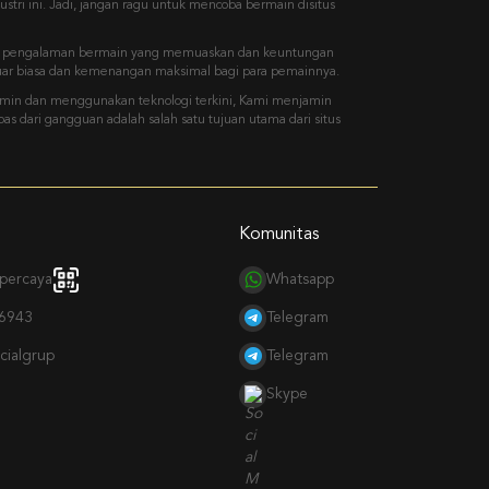
stri ini. Jadi, jangan ragu untuk mencoba bermain disitus
ikan pengalaman bermain yang memuaskan dan keuntungan
 luar biasa dan kemenangan maksimal bagi para pemainnya.
jamin dan menggunakan teknologi terkini, Kami menjamin
dari gangguan adalah salah satu tujuan utama dari situs
Komunitas
percaya
Whatsapp
6943
Telegram
cialgrup
Telegram
Skype