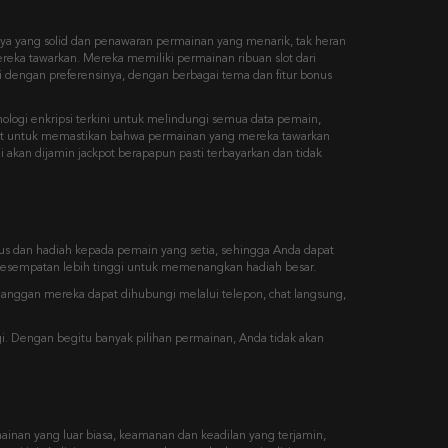
sinya yang solid dan penawaran permainan yang menarik, tak heran
reka tawarkan. Mereka memiliki permainan ribuan slot dari
i dengan preferensinya, dengan berbagai tema dan fitur bonus
logi enkripsi terkini untuk melindungi semua data pemain,
ketat untuk memastikan bahwa permainan yang mereka tawarkan
ni akan dijamin jackpot berapapun pasti terbayarkan dan tidak
 dan hadiah kepada pemain yang setia, sehingga Anda dapat
 kesempatan lebih tinggi untuk memenangkan hadiah besar.
nggan mereka dapat dihubungi melalui telepon, chat langsung,
agi. Dengan begitu banyak pilihan permainan, Anda tidak akan
ainan yang luar biasa, keamanan dan keadilan yang terjamin,