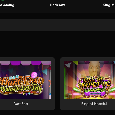
oGaming
Hacksaw
King M
Dart Fest
Ring of Hopeful