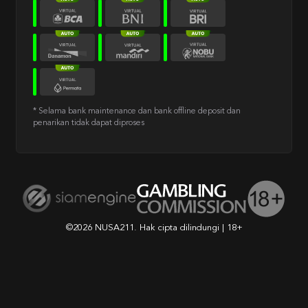
* Selama bank maintenance dan bank offline deposit dan
penarikan tidak dapat diproses
©2026 NUSA211. Hak cipta dilindungi | 18+