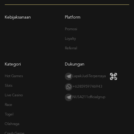
Kebijaksanaan
Platform
Promosi
Loyalty
Referral
Kategori
Dukungan
Hot Games
LapakJudiTerpercaya
Slots
+6285959746943
Live Casino
NUSA211officialgrup
Race
Togel
Olahraga
Crash Game