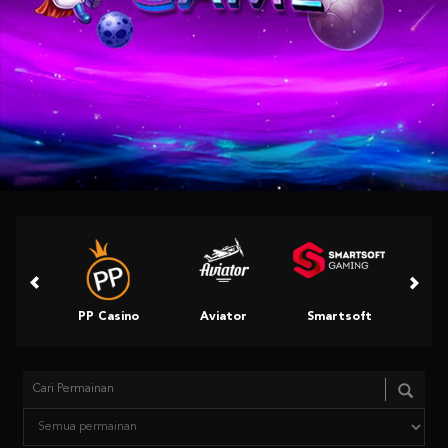
PP Casino
Aviator
Smartsoft
Micr