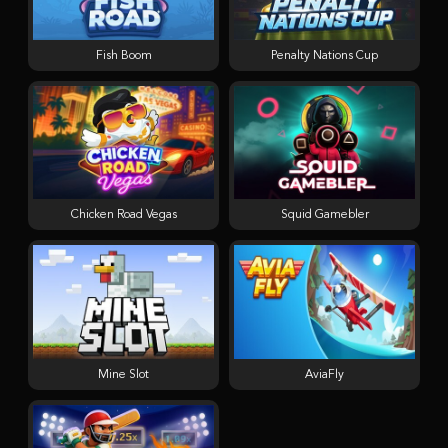
Fish Boom
Penalty Nations Cup
Chicken Road Vegas
Squid Gamebler
Mine Slot
AviaFly