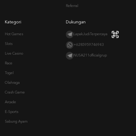
Referral
Kategori
Dukungan
Hot Games
LapakJudiTerpercaya
Slots
+6285959746943
Live Casino
NUSA211officialgrup
Race
Togel
Olahraga
Crash Game
Arcade
E-Sports
Sabung Ayam