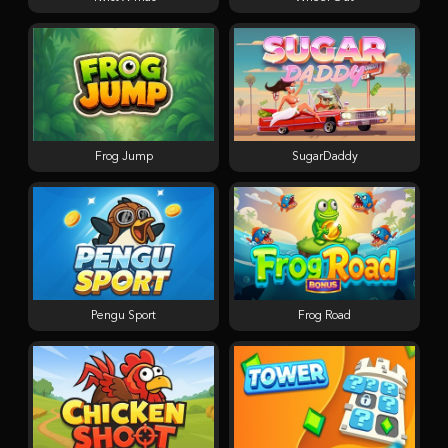
Frog Jump
SugarDaddy
Pengu Sport
Frog Road