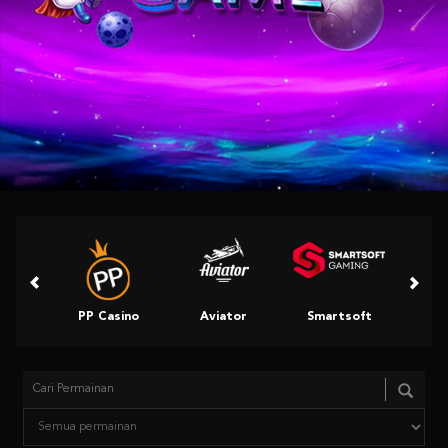
PP Casino
Aviator
Smartsoft
Micr