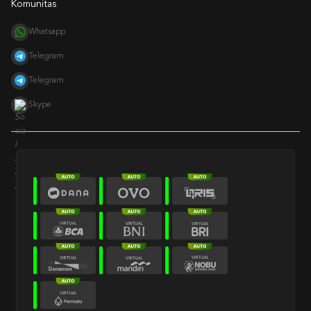
Komunitas
Whatsapp
Telegram
Telegram
Skype