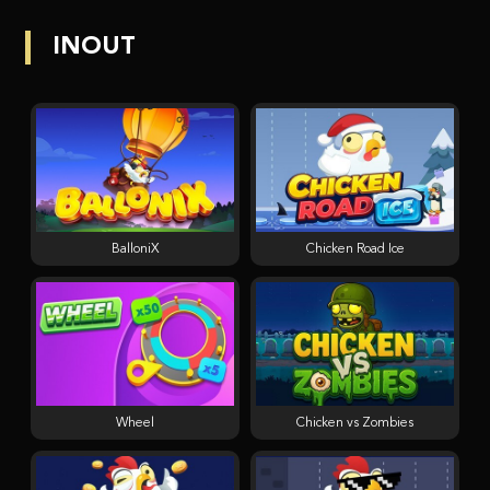
INOUT
BalloniX
Chicken Road Ice
Wheel
Chicken vs Zombies